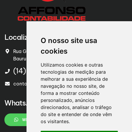
Localização
O nosso site usa
cookies
Rua Goiás - nº 3-28 – Higienópolis
Bauru / SP – CEP. 17013-610
Utilizamos cookies e outras
(14) 3879-7242
tecnologias de medição para
melhorar a sua experiência de
contato@affonsocontabilidade.com.br
navegação no nosso site, de
forma a mostrar conteúdo
personalizado, anúncios
WhatsApp
direcionados, analisar o tráfego
do site e entender de onde vêm
WHATSAPP
os visitantes.